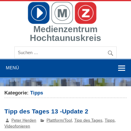
Zum
Inhalt
springen
Medienzentrum
Hochtaunuskreis
Mit Medien bilden
MENÜ
Kategorie:
Tipps
Tipp des Tages 13 -Update 2
Peter Herden
Plattform/Tool
,
Tipp des Tages
,
Tipps
,
Videofonieren