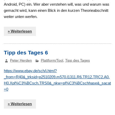
Android, PC) ein. Wer aber verstehen will, was und warum was
gemacht wird, kann einen Blick in den kurzen Theorieabschnitt
weiter unten werfen.
» Weiterlesen
Tipp des Tages 6
Peter Herden
Plattform/Tool
,
Tipp des Tages
https://www.ebay.de/sch/i.html?
_from=R40&_trksid=p2510209.m570.l1311.R6.TR12.TRC2.A0.
H0.Xpl%C3%BCsch.TRS0&_nkw=pl%C3%BCschhase&_sacat
=0
» Weiterlesen