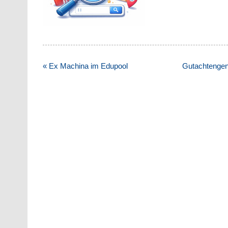
Beitragsnavigation
« Ex Machina im Edupool
Gutachtengen