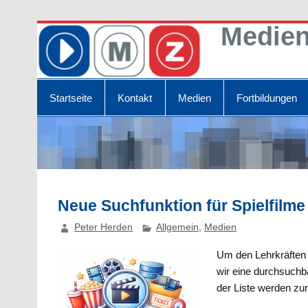
Zum
Medien
Inhalt
springen
Mit Medien bilden
Startseite
Kontakt
Medien
Fortbildungen
Neue Suchfunktion für Spielfilme
Peter Herden
Allgemein
,
Medien
Um den Lehrkräften 
wir eine durchsuchba
der Liste werden zu