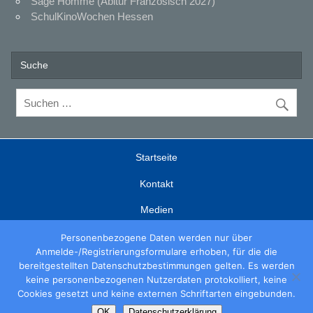
Sage Homme (Abitur Französisch 2027)
SchulKinoWochen Hessen
Suche
Startseite
Kontakt
Medien
Fortbildungen
Personenbezogene Daten werden nur über
Anmelde-/Registrierungsformulare erhoben, für die die
edupool
bereitgestellten Datenschutzbestimmungen gelten. Es werden
keine personenbezogenen Nutzerdaten protokolliert, keine
Spielfilmliste
Cookies gesetzt und keine externen Schriftarten eingebunden.
OK
Datenschutzerklärung