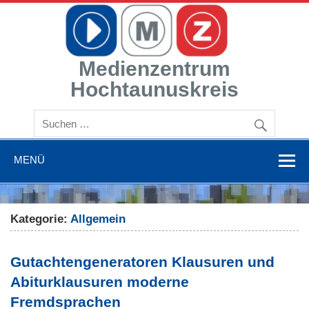
Zum
Inhalt
springen
Medienzentrum
Hochtaunuskreis
Mit Medien bilden
MENÜ
Kategorie:
Allgemein
Gutachtengeneratoren Klausuren und
Abiturklausuren moderne
Fremdsprachen