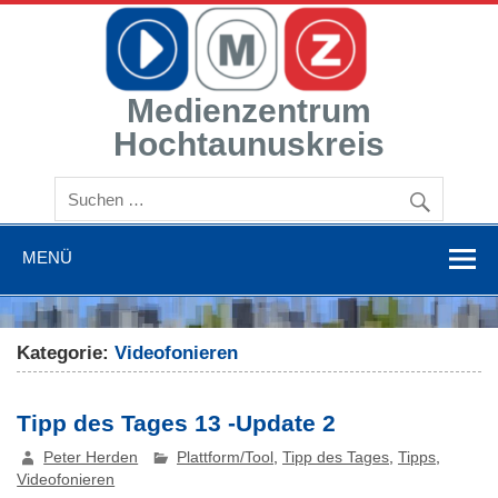
Zum
Inhalt
springen
Medienzentrum
Hochtaunuskreis
Mit Medien bilden
MENÜ
Kategorie:
Videofonieren
Tipp des Tages 13 -Update 2
Peter Herden
Plattform/Tool
,
Tipp des Tages
,
Tipps
,
Videofonieren