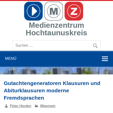
Zum
Inhalt
springen
Medienzentrum
Hochtaunuskreis
Mit Medien bilden
MENÜ
Gutachtengeneratoren Klausuren und
Abiturklausuren moderne
Fremdsprachen
Peter Herden
Allgemein